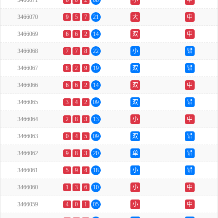
3466071
6
0
2
08
小
中
3466070
9
5
7
21
大
中
3466069
6
6
2
14
双
中
3466068
7
7
8
22
小
错
3466067
8
2
9
19
双
错
3466066
6
6
2
14
双
中
3466065
3
4
2
09
双
错
3466064
2
8
3
13
小
中
3466063
0
4
5
09
双
错
3466062
9
8
3
20
单
错
3466061
5
9
4
18
小
错
3466060
1
3
6
10
小
中
3466059
4
0
1
05
小
中