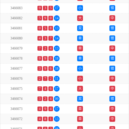
3466083
9
3
5
17
小
错
3466082
5
9
0
14
大
中
3466081
0
5
8
13
双
错
3466080
4
3
7
14
单
错
3466079
7
2
4
13
单
中
3466078
9
9
0
18
单
错
3466077
3
9
6
18
小
错
3466076
2
7
2
11
小
中
3466075
7
4
6
17
大
中
3466074
3
2
4
09
双
错
3466073
4
9
4
17
单
中
3466072
4
8
1
13
单
中