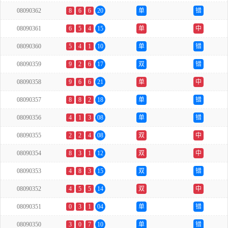
08090362
8
6
6
20
单
错
08090361
6
5
4
15
单
中
08090360
5
4
1
10
单
错
08090359
9
2
6
17
双
错
08090358
9
6
6
21
单
中
08090357
8
8
2
18
单
错
08090356
4
1
3
08
单
错
08090355
2
2
4
08
双
中
08090354
8
3
1
12
双
中
08090353
4
8
3
15
双
错
08090352
4
5
5
14
双
中
08090351
0
3
1
04
单
错
08090350
3
0
7
10
单
错