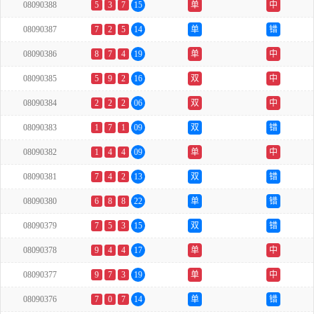
08090388
5
3
7
15
单
中
08090387
7
2
5
14
单
错
08090386
8
7
4
19
单
中
08090385
5
9
2
16
双
中
08090384
2
2
2
06
双
中
08090383
1
7
1
09
双
错
08090382
1
4
4
09
单
中
08090381
7
4
2
13
双
错
08090380
6
8
8
22
单
错
08090379
7
5
3
15
双
错
08090378
9
4
4
17
单
中
08090377
9
7
3
19
单
中
08090376
7
0
7
14
单
错