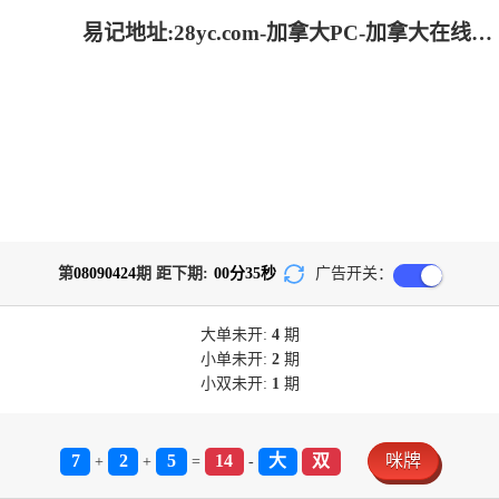
易记地址:28yc.com-加拿大PC-加拿大在线预测-加拿大PC走势-加拿大PC刮奖结果查询
第
08090424
期 距下期:
00
分
34
秒
广告开关：
大单
未开:
4
期
小单
未开:
2
期
小双
未开:
1
期
7
2
5
14
大
双
咪牌
+
+
=
-