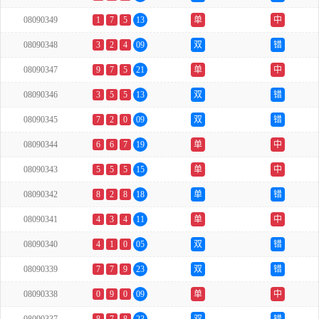
08090349
1
7
5
13
单
中
08090348
3
2
4
09
双
错
08090347
9
7
5
21
单
中
08090346
3
5
5
13
双
错
08090345
7
2
0
09
双
错
08090344
6
6
7
19
单
中
08090343
5
5
5
15
单
中
08090342
8
2
8
18
单
错
08090341
4
3
4
11
单
中
08090340
4
1
0
05
双
错
08090339
7
7
9
23
双
错
08090338
0
9
0
09
单
中