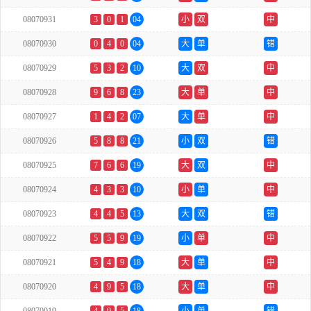
08070931
3
0
1
04
小
双
中
08070930
0
4
0
04
大
单
错
08070929
5
3
2
10
大
双
中
08070928
9
6
8
23
大
单
中
08070927
1
4
2
07
大
单
中
08070926
5
8
8
21
小
双
错
08070925
7
6
6
19
大
双
中
08070924
4
3
3
10
小
单
中
08070923
4
4
5
13
大
双
错
08070922
5
5
9
19
小
单
中
08070921
5
4
9
18
大
单
中
08070920
4
9
5
18
大
单
中