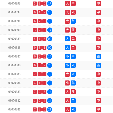
08070893
3
8
6
17
大
单
中
08070892
6
1
9
16
大
双
中
08070891
6
2
8
16
大
单
中
08070890
3
2
9
14
大
双
中
08070889
5
1
3
09
大
单
中
08070888
0
8
1
09
大
单
中
08070887
6
2
6
14
小
单
错
08070886
6
8
9
23
小
双
错
08070885
2
9
8
19
大
双
中
08070884
4
4
2
10
小
单
中
08070883
7
2
5
14
大
双
中
08070882
1
9
4
14
大
单
中
08070881
7
8
6
21
大
双
中