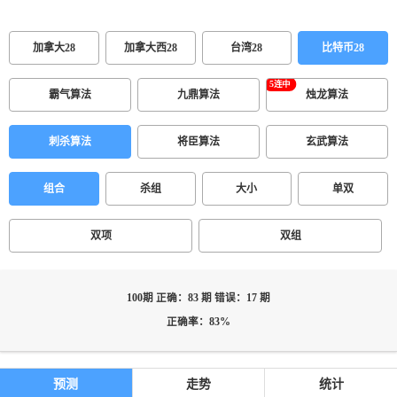
加拿大28
加拿大西28
台湾28
比特币28
霸气算法
九鼎算法
烛龙算法
刺杀算法
将臣算法
玄武算法
组合
杀组
大小
单双
双项
双组
100期 正确：83 期 错误：17 期
正确率：83%
预测
走势
统计