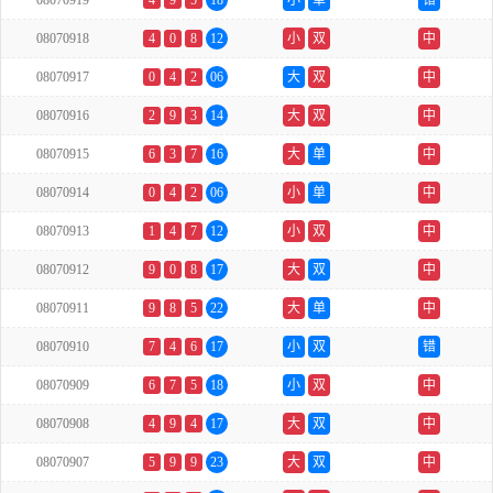
08070919
4
9
5
18
小
单
错
08070918
4
0
8
12
小
双
中
08070917
0
4
2
06
大
双
中
08070916
2
9
3
14
大
双
中
08070915
6
3
7
16
大
单
中
08070914
0
4
2
06
小
单
中
08070913
1
4
7
12
小
双
中
08070912
9
0
8
17
大
双
中
08070911
9
8
5
22
大
单
中
08070910
7
4
6
17
小
双
错
08070909
6
7
5
18
小
双
中
08070908
4
9
4
17
大
双
中
08070907
5
9
9
23
大
双
中