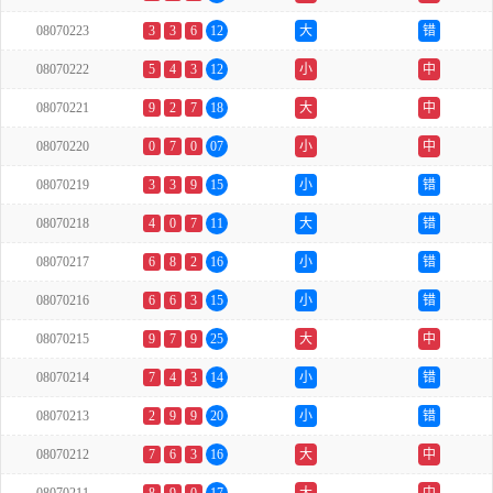
08070223
3
3
6
12
大
错
08070222
5
4
3
12
小
中
08070221
9
2
7
18
大
中
08070220
0
7
0
07
小
中
08070219
3
3
9
15
小
错
08070218
4
0
7
11
大
错
08070217
6
8
2
16
小
错
08070216
6
6
3
15
小
错
08070215
9
7
9
25
大
中
08070214
7
4
3
14
小
错
08070213
2
9
9
20
小
错
08070212
7
6
3
16
大
中