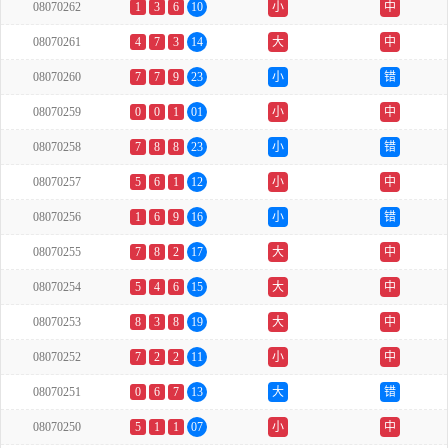
08070262
1
3
6
10
小
中
08070261
4
7
3
14
大
中
08070260
7
7
9
23
小
错
08070259
0
0
1
01
小
中
08070258
7
8
8
23
小
错
08070257
5
6
1
12
小
中
08070256
1
6
9
16
小
错
08070255
7
8
2
17
大
中
08070254
5
4
6
15
大
中
08070253
8
3
8
19
大
中
08070252
7
2
2
11
小
中
08070251
0
6
7
13
大
错
08070250
5
1
1
07
小
中