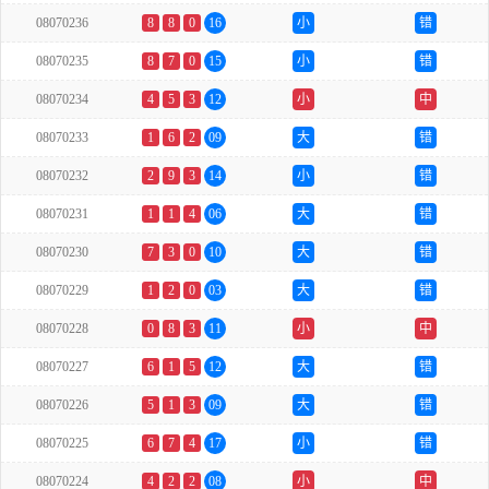
08070236
8
8
0
16
小
错
08070235
8
7
0
15
小
错
08070234
4
5
3
12
小
中
08070233
1
6
2
09
大
错
08070232
2
9
3
14
小
错
08070231
1
1
4
06
大
错
08070230
7
3
0
10
大
错
08070229
1
2
0
03
大
错
08070228
0
8
3
11
小
中
08070227
6
1
5
12
大
错
08070226
5
1
3
09
大
错
08070225
6
7
4
17
小
错
08070224
4
2
2
08
小
中