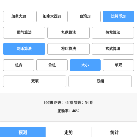
加拿大28
加拿大西28
台湾28
比特币28
霸气算法
九鼎算法
烛龙算法
刺杀算法
将臣算法
玄武算法
组合
杀组
大小
单双
双项
双组
100期 正确：46 期 错误：54 期
正确率：46%
预测
走势
统计