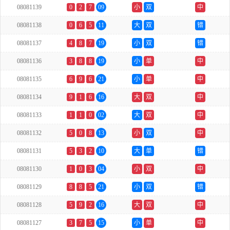
08081139
0
2
7
09
小
双
中
08081138
0
6
5
11
大
双
错
08081137
4
8
7
19
小
双
错
08081136
3
8
8
19
小
单
中
08081135
6
9
6
21
小
单
中
08081134
9
1
6
16
大
双
中
08081133
1
1
0
02
大
双
中
08081132
5
0
8
13
小
双
中
08081131
5
3
2
10
大
单
错
08081130
1
0
3
04
小
双
中
08081129
8
8
5
21
小
双
错
08081128
5
9
2
16
大
双
中
08081127
3
7
5
15
小
单
中