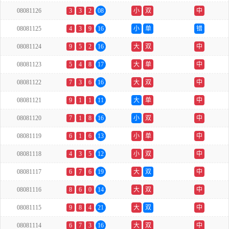
08081126
3
3
2
08
小
双
中
08081125
4
3
9
16
小
单
错
08081124
9
5
2
16
大
双
中
08081123
5
4
8
17
大
单
中
08081122
7
3
6
16
大
双
中
08081121
9
1
1
11
大
单
中
08081120
7
1
8
16
小
双
中
08081119
6
1
6
13
小
单
中
08081118
4
3
5
12
小
双
中
08081117
6
7
6
19
大
双
中
08081116
8
6
0
14
大
双
中
08081115
9
8
4
21
大
双
中
08081114
6
7
3
16
大
双
中