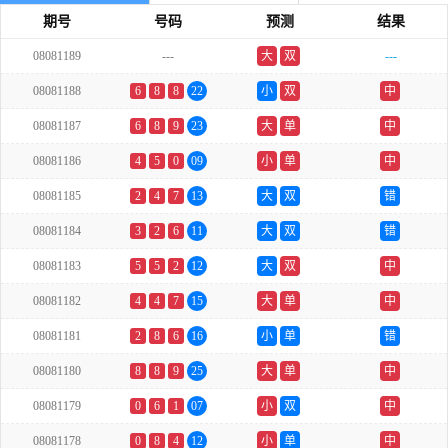
期号
号码
预测
结果
08081189
---
大
双
---
08081188
6
8
8
22
小
双
中
08081187
6
8
9
23
大
单
中
08081186
4
5
0
09
小
单
中
08081185
2
4
7
13
大
双
错
08081184
3
2
6
11
大
双
错
08081183
5
5
2
12
大
双
中
08081182
4
4
7
15
大
单
中
08081181
2
8
6
16
小
单
错
08081180
8
8
9
25
大
单
中
08081179
0
6
1
07
小
双
中
08081178
0
8
4
12
小
单
中