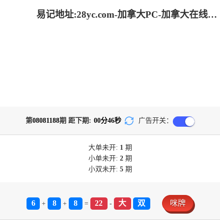
易记地址:28yc.com-加拿大PC-加拿大在线预测-加拿大PC走势-加拿大PC刮奖结果查询
第
08081188
期 距下期:
00
分
45
秒
广告开关：
大单
未开:
1
期
小单
未开:
2
期
小双
未开:
5
期
6
8
8
22
大
双
咪牌
+
+
=
-