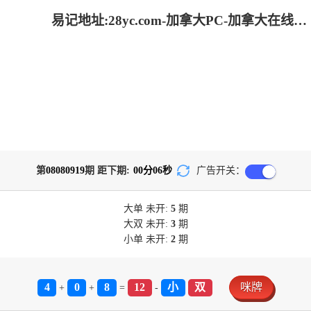
易记地址:28yc.com-加拿大PC-加拿大在线预测-加拿大PC走势-加拿大PC刮奖结果查询
第
08080919
期 距下期:
00
分
05
秒
广告开关：
大单
未开:
5
期
大双
未开:
3
期
小单
未开:
2
期
4
0
8
12
小
双
咪牌
+
+
=
-