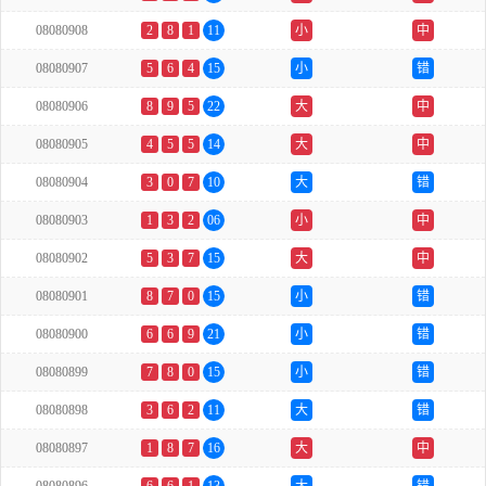
08080908
2
8
1
11
小
中
08080907
5
6
4
15
小
错
08080906
8
9
5
22
大
中
08080905
4
5
5
14
大
中
08080904
3
0
7
10
大
错
08080903
1
3
2
06
小
中
08080902
5
3
7
15
大
中
08080901
8
7
0
15
小
错
08080900
6
6
9
21
小
错
08080899
7
8
0
15
小
错
08080898
3
6
2
11
大
错
08080897
1
8
7
16
大
中