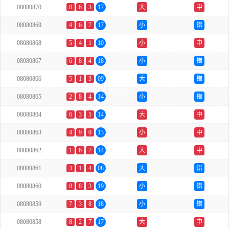
08080870
8
6
3
17
大
中
08080869
4
6
7
17
小
错
08080868
5
4
1
10
小
中
08080867
6
8
4
18
小
错
08080866
5
1
3
09
大
错
08080865
2
8
4
14
小
错
08080864
6
3
5
14
大
中
08080863
4
9
0
13
小
中
08080862
1
6
7
14
大
中
08080861
3
1
4
08
大
错
08080860
8
8
3
19
小
错
08080859
7
3
8
18
小
错
08080858
8
2
7
17
大
中