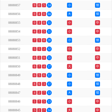
08080857
9
0
5
14
小
错
08080856
0
4
0
04
大
错
08080855
0
3
8
11
小
中
08080854
4
2
5
11
小
中
08080853
7
5
8
20
小
错
08080852
5
5
2
12
小
中
08080851
0
2
9
11
小
中
08080850
6
7
4
17
大
中
08080849
6
5
6
17
小
错
08080848
8
6
3
17
小
错
08080847
4
2
7
13
大
错
08080846
1
7
5
13
小
中
08080845
5
2
7
14
大
中