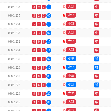
大双
08061236
3
9
7
19
殺
中
小双
08061235
3
2
0
05
殺
中
小双
08061234
5
7
1
13
殺
中
大双
08061233
3
3
1
07
殺
中
大双
08061232
0
9
8
17
殺
中
大双
08061231
8
2
1
11
殺
中
小单
08061230
5
1
1
07
殺
错
小双
08061229
1
3
8
12
殺
错
小单
08061228
0
8
0
08
殺
中
小双
08061227
0
6
4
10
殺
错
大单
08061226
9
8
3
20
殺
中
大双
08061225
3
1
0
04
殺
中
小双