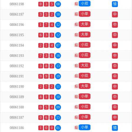
小双
08061198
0
3
5
08
殺
错
小单
08061197
3
5
2
10
殺
中
大单
08061196
1
7
4
12
殺
中
大单
08061195
6
3
3
12
殺
中
小双
08061194
2
1
4
07
殺
中
小双
08061193
7
3
6
16
殺
中
大双
08061192
3
8
2
13
殺
中
小双
08061191
9
9
1
19
殺
中
大单
08061190
2
7
2
11
殺
中
小单
08061189
8
1
1
10
殺
中
小双
08061188
0
5
4
09
殺
中
小单
08061187
0
6
9
15
殺
中
小单
08061186
1
0
0
01
殺
错