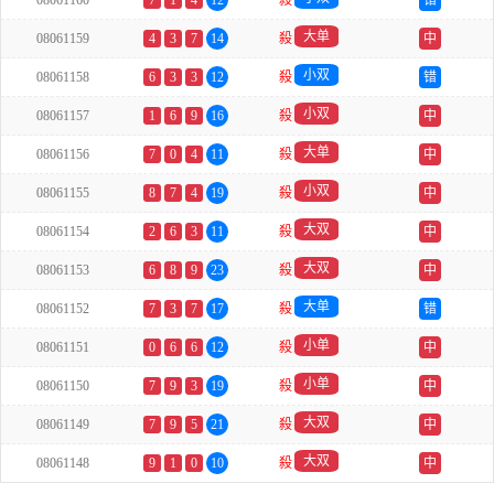
08061160
7
1
4
12
殺
错
大单
08061159
4
3
7
14
殺
中
小双
08061158
6
3
3
12
殺
错
小双
08061157
1
6
9
16
殺
中
大单
08061156
7
0
4
11
殺
中
小双
08061155
8
7
4
19
殺
中
大双
08061154
2
6
3
11
殺
中
大双
08061153
6
8
9
23
殺
中
大单
08061152
7
3
7
17
殺
错
小单
08061151
0
6
6
12
殺
中
小单
08061150
7
9
3
19
殺
中
大双
08061149
7
9
5
21
殺
中
大双
08061148
9
1
0
10
殺
中