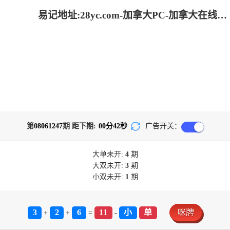
易记地址:28yc.com-加拿大PC-加拿大在线预测-加拿大PC走势-加拿大PC刮奖结果查询
第
08061247
期 距下期:
00
分
42
秒
广告开关：
大单
未开:
4
期
大双
未开:
3
期
小双
未开:
1
期
3
2
6
11
小
单
咪牌
+
+
=
-