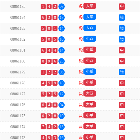
大单
08061185
1
4
2
07
殺
中
大单
08061184
6
3
8
17
殺
错
大双
08061183
5
8
1
14
殺
错
小双
08061182
5
0
5
10
殺
错
小单
08061181
6
4
4
14
殺
中
小双
08061180
8
9
6
23
殺
中
小单
08061179
1
2
2
05
殺
错
小单
08061178
4
5
9
18
殺
中
大双
08061177
5
2
5
12
殺
中
大单
08061176
0
4
0
04
殺
中
小单
08061175
0
2
8
10
殺
中
大单
08061174
7
4
2
13
殺
中
小单
08061173
4
9
3
16
殺
中