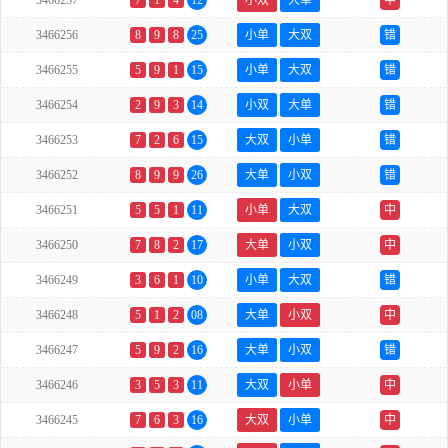
3466257
7
1
4
12
小双
大单
中
3466256
8
9
8
25
小单
大双
错
3466255
5
9
1
15
小单
大双
错
3466254
2
9
3
14
小双
大单
错
3466253
7
2
6
15
大双
小单
错
3466252
8
9
9
26
大单
小双
错
3466251
5
5
1
11
小单
大双
中
3466250
7
8
2
17
大单
小双
中
3466249
3
6
1
10
小单
大双
错
3466248
5
1
2
08
大单
小双
中
3466247
5
9
2
16
大单
小双
错
3466246
3
5
3
11
大双
小单
中
3466245
7
6
3
16
大双
小单
中