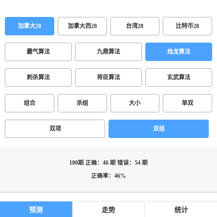
加拿大28
加拿大西28
台湾28
比特币28
霸气算法
九鼎算法
烛龙算法
刺杀算法
将臣算法
玄武算法
组合
杀组
大小
单双
双项
双组
100期 正确：46 期 错误：54 期
正确率：46%
预测
走势
统计