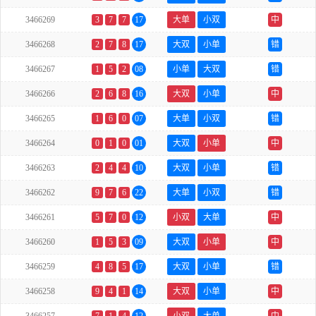
3466269
3
7
7
17
大单
小双
中
3466268
2
7
8
17
大双
小单
错
3466267
1
5
2
08
小单
大双
错
3466266
2
6
8
16
大双
小单
中
3466265
1
6
0
07
大单
小双
错
3466264
0
1
0
01
大双
小单
中
3466263
2
4
4
10
大双
小单
错
3466262
9
7
6
22
大单
小双
错
3466261
5
7
0
12
小双
大单
中
3466260
1
5
3
09
大双
小单
中
3466259
4
8
5
17
大双
小单
错
3466258
9
4
1
14
大双
小单
中