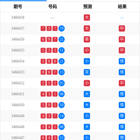
期号
号码
预测
结果
3466458
---
大
---
3466457
7
5
7
19
大
中
3466456
6
8
7
21
单
中
3466455
5
3
3
11
小
中
3466454
5
8
8
21
小
错
3466453
8
0
7
15
双
错
3466452
2
1
2
05
小
中
3466451
4
3
1
08
大
错
3466450
5
0
5
10
大
错
3466449
4
3
7
14
小
错
3466448
3
4
1
08
大
错
3466447
8
4
3
15
小
错