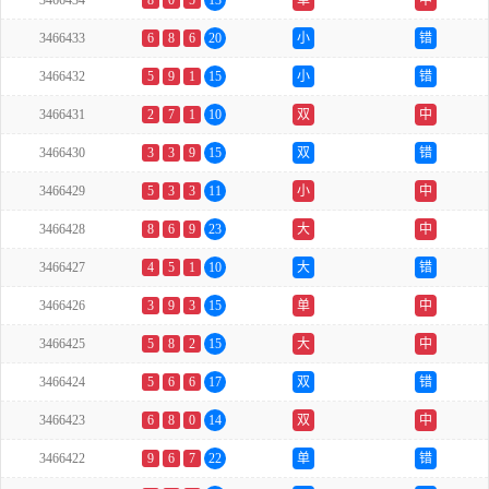
3466434
8
0
5
13
单
中
3466433
6
8
6
20
小
错
3466432
5
9
1
15
小
错
3466431
2
7
1
10
双
中
3466430
3
3
9
15
双
错
3466429
5
3
3
11
小
中
3466428
8
6
9
23
大
中
3466427
4
5
1
10
大
错
3466426
3
9
3
15
单
中
3466425
5
8
2
15
大
中
3466424
5
6
6
17
双
错
3466423
6
8
0
14
双
中
3466422
9
6
7
22
单
错