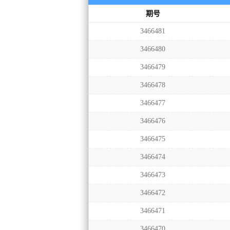
期号
3466481
3466480
3466479
3466478
3466477
3466476
3466475
3466474
3466473
3466472
3466471
3466470