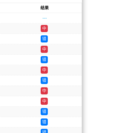
结果
---
中
错
中
错
中
错
中
中
错
错
错