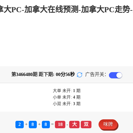
m-加拿大PC-加拿大在线预测-加拿大PC走
第
3466480
期 距下期:
00
分
56
秒
广告开关：
大单
未开:
1
期
小单
未开:
4
期
小双
未开:
3
期
2
+
8
+
8
=
18
-
大
双
咪牌