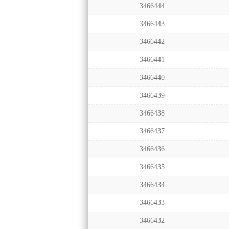
3466444
3466443
3466442
3466441
3466440
3466439
3466438
3466437
3466436
3466435
3466434
3466433
3466432