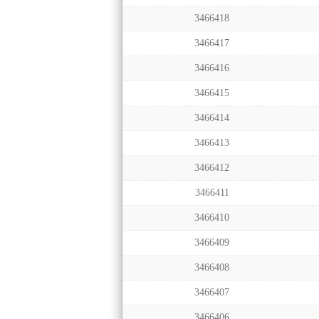
3466418
3466417
3466416
3466415
3466414
3466413
3466412
3466411
3466410
3466409
3466408
3466407
3466406