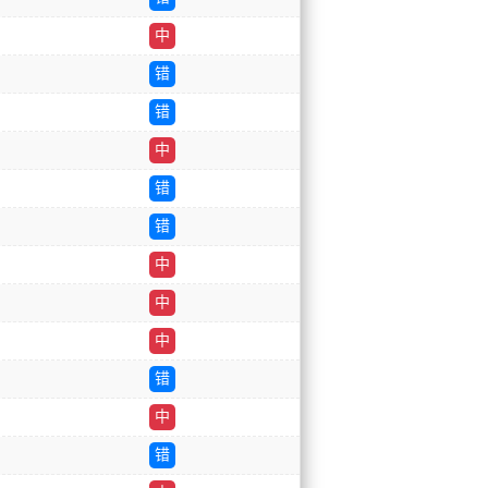
中
错
错
中
错
错
中
中
中
错
中
错