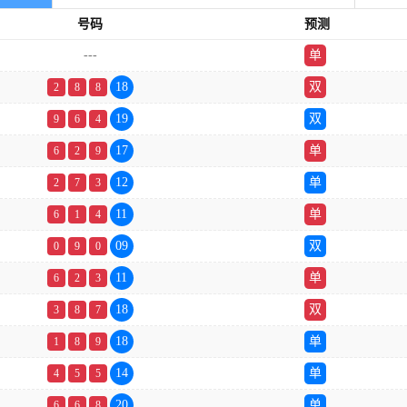
号码
预测
---
单
18
双
2
8
8
19
双
9
6
4
17
单
6
2
9
12
单
2
7
3
11
单
6
1
4
09
双
0
9
0
11
单
6
2
3
18
双
3
8
7
18
单
1
8
9
14
单
4
5
5
20
单
6
6
8