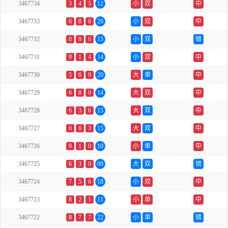
3467734
3
4
5
12
小
双
中
3467733
6
8
6
20
小
双
中
3467732
0
9
6
15
小
双
错
3467731
9
1
4
14
小
双
中
3467730
5
6
9
20
大
单
中
3467729
6
8
0
14
大
双
中
3467728
6
3
6
15
大
双
中
3467727
6
6
3
15
大
双
中
3467726
9
1
0
10
小
单
中
3467725
6
3
0
09
大
双
错
3467724
7
5
6
18
小
双
中
3467723
8
2
1
11
小
单
中
3467722
8
7
7
22
小
单
错