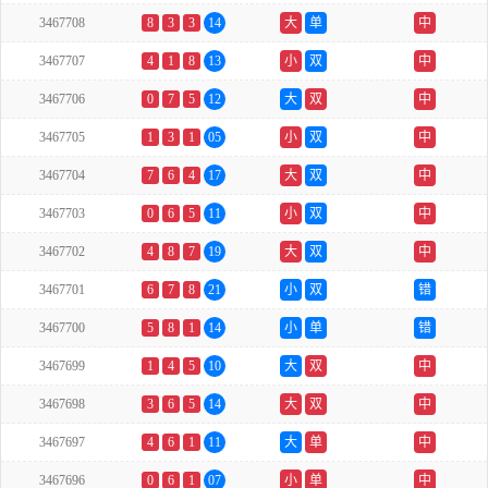
3467708
8
3
3
14
大
单
中
3467707
4
1
8
13
小
双
中
3467706
0
7
5
12
大
双
中
3467705
1
3
1
05
小
双
中
3467704
7
6
4
17
大
双
中
3467703
0
6
5
11
小
双
中
3467702
4
8
7
19
大
双
中
3467701
6
7
8
21
小
双
错
3467700
5
8
1
14
小
单
错
3467699
1
4
5
10
大
双
中
3467698
3
6
5
14
大
双
中
3467697
4
6
1
11
大
单
中
3467696
0
6
1
07
小
单
中