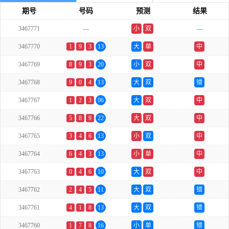
期号
号码
预测
结果
3467771
---
小
双
---
3467770
1
9
3
13
大
单
中
3467769
8
9
3
20
小
双
中
3467768
9
0
4
13
大
双
错
3467767
1
2
3
06
大
双
中
3467766
5
8
9
22
大
双
中
3467765
3
4
6
13
小
双
中
3467764
6
4
3
13
小
单
中
3467763
0
4
6
10
大
双
中
3467762
2
4
5
11
大
双
错
3467761
4
1
8
13
大
双
错
3467760
1
7
8
16
小
单
错