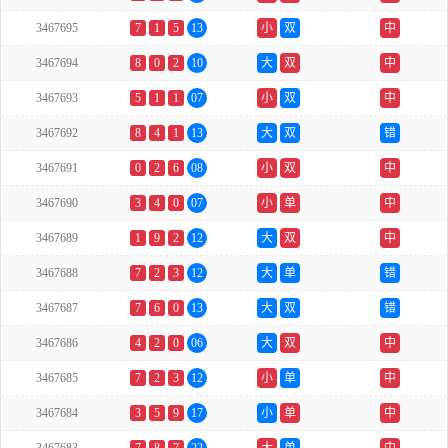
3467695
7
1
5
13
小
双
中
3467694
8
0
2
10
大
双
中
3467693
5
1
1
07
小
双
中
3467692
8
4
1
13
大
双
错
3467691
0
2
6
08
小
双
中
3467690
3
4
0
07
小
单
中
3467689
1
9
2
12
大
双
中
3467688
7
2
3
12
大
单
错
3467687
7
6
0
13
大
双
错
3467686
4
2
0
06
大
双
中
3467685
7
2
3
12
小
单
中
3467684
3
5
9
17
小
单
中