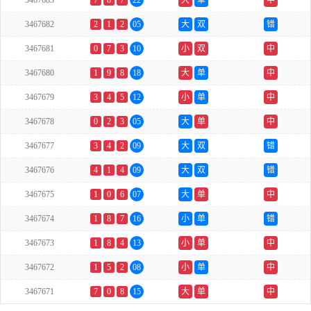
3467683
7
8
7
22
大
单
中
3467682
2
1
2
05
大
双
错
3467681
0
7
3
10
小
双
中
3467680
1
9
8
18
大
单
中
3467679
3
4
5
12
小
单
中
3467678
0
2
3
05
大
单
中
3467677
3
4
2
09
大
双
错
3467676
4
1
4
09
大
双
错
3467675
1
0
6
07
大
单
中
3467674
1
8
7
16
小
单
错
3467673
1
8
4
13
小
单
中
3467672
1
5
2
08
小
单
中
3467671
7
0
8
15
大
单
中