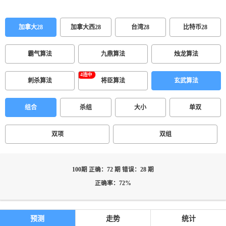
加拿大28
加拿大西28
台湾28
比特币28
霸气算法
九鼎算法
烛龙算法
刺杀算法
将臣算法
玄武算法
组合
杀组
大小
单双
双项
双组
100期 正确：72 期 错误：28 期
正确率：72%
预测
走势
统计