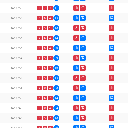
3467759
2
2
7
11
小
单
中
3467758
3
8
4
15
小
双
错
3467757
4
5
9
18
大
双
中
3467756
4
6
4
14
大
单
中
3467755
8
8
4
20
小
单
错
3467754
1
5
3
09
小
双
中
3467753
3
8
5
16
小
双
中
3467752
7
5
3
15
大
单
中
3467751
4
0
4
08
小
单
中
3467750
5
6
3
14
小
单
错
3467749
0
0
4
04
小
双
中
3467748
8
5
5
18
小
双
中