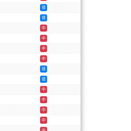
错
错
中
中
中
中
错
错
中
中
中
中
中