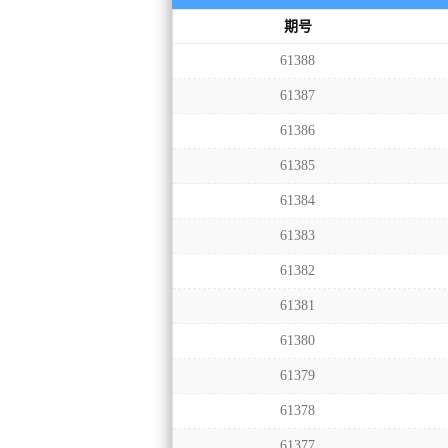
期号
61388
61387
61386
61385
61384
61383
61382
61381
61380
61379
61378
61377