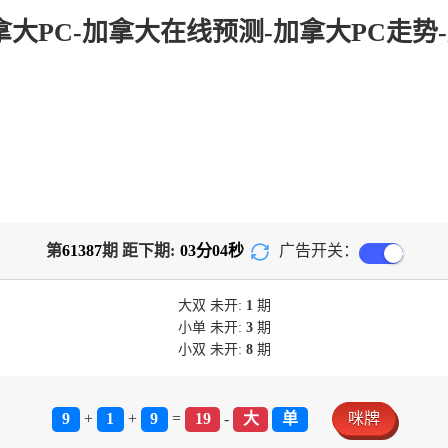
m-加拿大PC-加拿大在线预测-加拿大PC走
第
61387
期 距下期:
03
分
03
秒
广告开关：
大双
未开:
1
期
小单
未开:
3
期
小双
未开:
8
期
9
+
1
+
9
=
19
-
大
单
咪牌