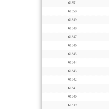
61351
61350
61349
61348
61347
61346
61345
61344
61343
61342
61341
61340
61339