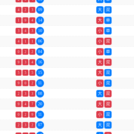
09
大
双
4
2
3
14
大
单
1
9
4
10
小
单
3
4
3
06
小
双
4
1
1
04
小
单
0
2
2
16
大
双
9
3
4
15
大
双
5
5
5
11
小
双
9
0
2
08
大
双
2
3
3
20
大
双
9
4
7
11
小
双
0
2
9
07
大
双
2
3
2