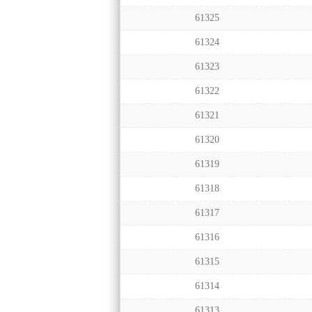
61325
61324
61323
61322
61321
61320
61319
61318
61317
61316
61315
61314
61313