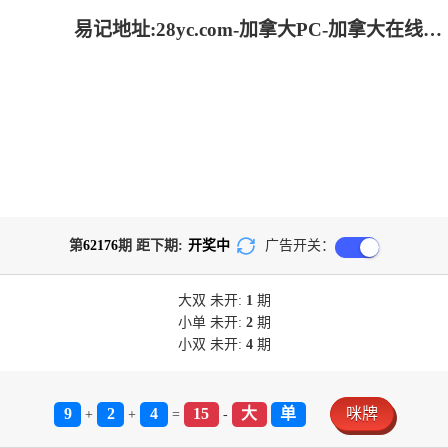
易记地址:28yc.com-加拿大PC-加拿大在线预测-加拿大PC走势-加拿大PC刮奖结果查询
第
62176
期 距下期:
开奖中
广告开关：
大双
未开:
1
期
小单
未开:
2
期
小双
未开:
4
期
9
2
4
15
大
单
咪牌
+
+
=
-