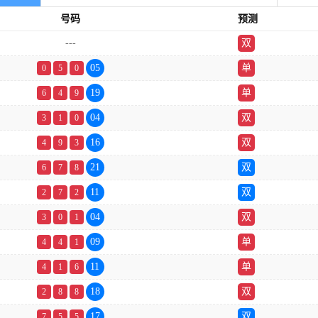
号码
预测
---
双
05
单
0
5
0
19
单
6
4
9
04
双
3
1
0
16
双
4
9
3
21
双
6
7
8
11
双
2
7
2
04
双
3
0
1
09
单
4
4
1
11
单
4
1
6
18
双
2
8
8
17
双
7
5
5