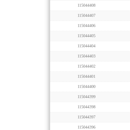
115044408
115044407
115044406
115044405
115044404
115044403
115044402
115044401
115044400
115044399
115044398
115044397
115044396