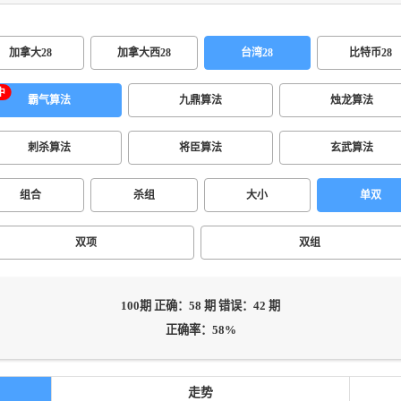
加拿大28
加拿大西28
台湾28
比特币28
霸气算法
九鼎算法
烛龙算法
刺杀算法
将臣算法
玄武算法
组合
杀组
大小
单双
双项
双组
100期 正确：58 期 错误：42 期
正确率：58%
走势