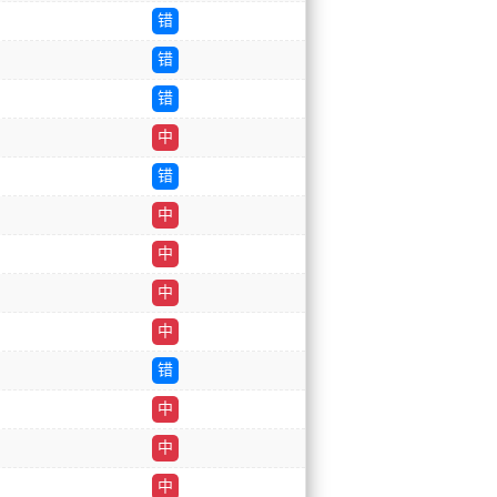
错
错
错
中
错
中
中
中
中
错
中
中
中