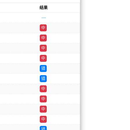
结果
---
中
中
中
中
错
错
中
中
中
中
错