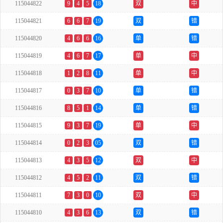
115044822
9
4
5
18
双
中
115044821
6
6
7
19
双
错
115044820
4
6
6
16
单
错
115044819
4
6
7
17
单
中
115044818
1
2
8
11
单
中
115044817
0
3
7
10
单
错
115044816
8
5
1
14
单
错
115044815
9
3
7
19
单
中
115044814
0
2
3
05
双
错
115044813
4
3
5
12
双
中
115044812
4
5
2
11
双
错
115044811
7
3
0
10
双
中
115044810
4
3
6
13
双
错