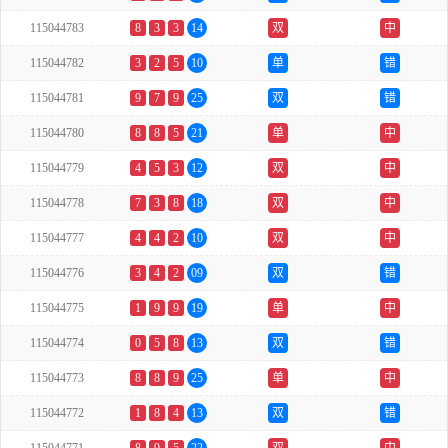
115044783
8
3
3
14
双
中
115044782
3
2
5
10
单
错
115044781
9
7
9
25
双
错
115044780
8
8
5
21
单
中
115044779
4
5
3
12
双
中
115044778
7
3
8
18
双
中
115044777
4
4
2
10
双
中
115044776
3
4
2
09
双
错
115044775
1
9
9
19
单
中
115044774
0
5
8
13
双
错
115044773
8
8
9
25
单
中
115044772
1
8
4
13
双
错