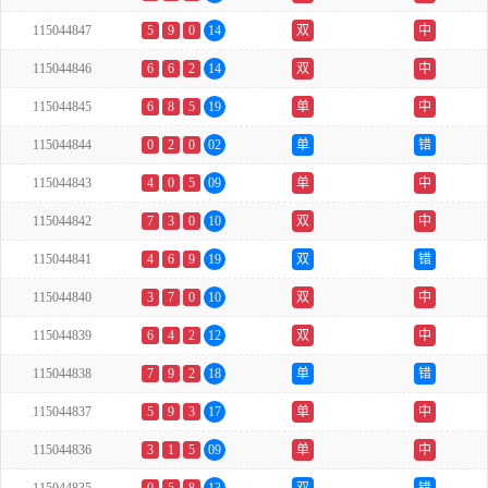
115044847
5
9
0
14
双
中
115044846
6
6
2
14
双
中
115044845
6
8
5
19
单
中
115044844
0
2
0
02
单
错
115044843
4
0
5
09
单
中
115044842
7
3
0
10
双
中
115044841
4
6
9
19
双
错
115044840
3
7
0
10
双
中
115044839
6
4
2
12
双
中
115044838
7
9
2
18
单
错
115044837
5
9
3
17
单
中
115044836
3
1
5
09
单
中