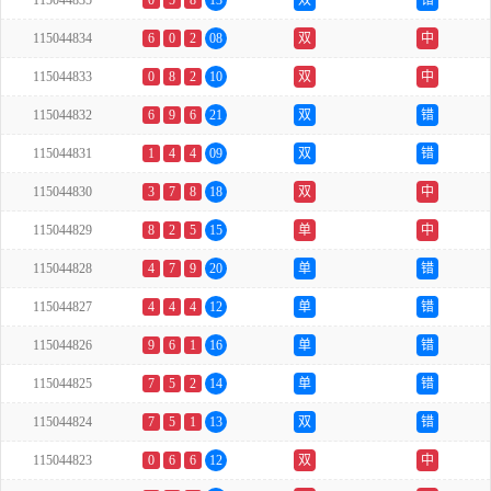
115044835
0
5
8
13
双
错
115044834
6
0
2
08
双
中
115044833
0
8
2
10
双
中
115044832
6
9
6
21
双
错
115044831
1
4
4
09
双
错
115044830
3
7
8
18
双
中
115044829
8
2
5
15
单
中
115044828
4
7
9
20
单
错
115044827
4
4
4
12
单
错
115044826
9
6
1
16
单
错
115044825
7
5
2
14
单
错
115044824
7
5
1
13
双
错
115044823
0
6
6
12
双
中