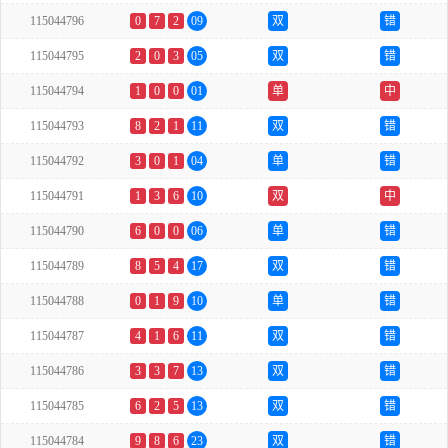
115044796
0
7
2
09
双
错
115044795
2
0
3
05
双
错
115044794
1
0
0
01
单
中
115044793
8
2
1
11
双
错
115044792
3
0
1
04
单
错
115044791
1
3
6
10
双
中
115044790
6
0
0
06
单
错
115044789
8
5
4
17
双
错
115044788
0
1
9
10
单
错
115044787
4
1
6
11
双
错
115044786
3
3
7
13
双
错
115044785
6
2
5
13
双
错
115044784
9
8
6
23
双
错