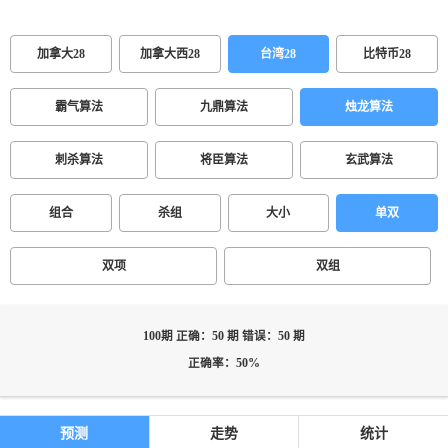
加拿大28
加拿大西28
台湾28
比特币28
霸气算法
九鼎算法
烛龙算法
刺杀算法
将臣算法
玄武算法
组合
杀组
大小
单双
双项
双组
100期 正确：50 期 错误：50 期
正确率：50%
预测
走势
统计