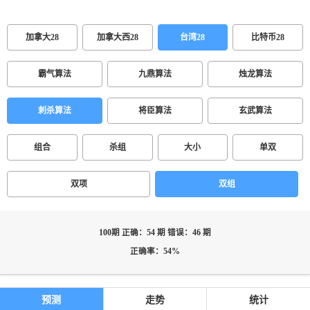
加拿大28
加拿大西28
台湾28
比特币28
霸气算法
九鼎算法
烛龙算法
刺杀算法
将臣算法
玄武算法
组合
杀组
大小
单双
双项
双组
100期 正确：54 期 错误：46 期
正确率：54%
预测
走势
统计