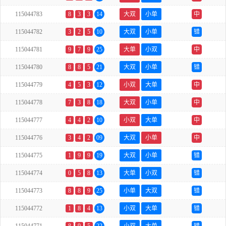
115044783
8
3
3
14
大双
小单
中
115044782
3
2
5
10
大双
小单
错
115044781
9
7
9
25
大单
小双
中
115044780
8
8
5
21
大双
小单
错
115044779
4
5
3
12
小双
大单
中
115044778
7
3
8
18
大双
小单
中
115044777
4
4
2
10
小双
大单
中
115044776
3
4
2
09
大双
小单
中
115044775
1
9
9
19
大双
小单
错
115044774
0
5
8
13
大单
小双
错
115044773
8
8
9
25
小单
大双
错
115044772
1
8
4
13
小双
大单
错