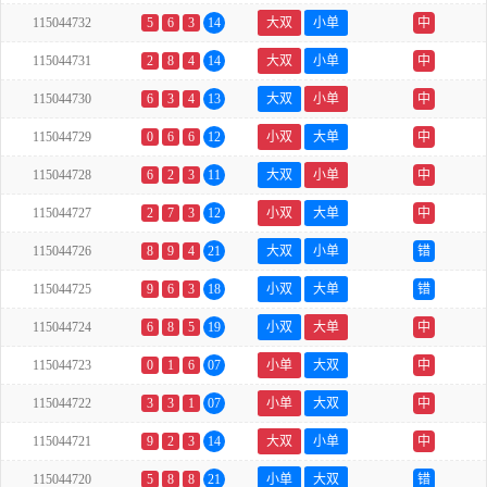
115044732
5
6
3
14
大双
小单
中
115044731
2
8
4
14
大双
小单
中
115044730
6
3
4
13
大双
小单
中
115044729
0
6
6
12
小双
大单
中
115044728
6
2
3
11
大双
小单
中
115044727
2
7
3
12
小双
大单
中
115044726
8
9
4
21
大双
小单
错
115044725
9
6
3
18
小双
大单
错
115044724
6
8
5
19
小双
大单
中
115044723
0
1
6
07
小单
大双
中
115044722
3
3
1
07
小单
大双
中
115044721
9
2
3
14
大双
小单
中
115044720
5
8
8
21
小单
大双
错