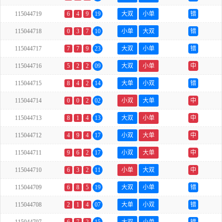
115044719
6
4
9
19
大双
小单
错
115044718
0
3
7
10
小单
大双
错
115044717
7
7
9
23
大双
小单
错
115044716
5
2
2
09
大双
小单
中
115044715
8
4
2
14
大单
小双
错
115044714
0
0
2
02
小双
大单
中
115044713
8
1
4
13
大双
小单
中
115044712
4
9
4
17
小双
大单
中
115044711
9
6
2
17
小双
大单
中
115044710
6
3
2
11
小单
大双
中
115044709
6
8
5
19
大双
小单
错
115044708
2
1
4
07
大单
小双
错