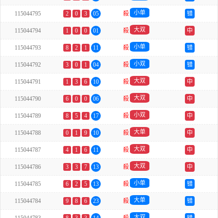
小单
115044795
2
0
3
05
殺
错
大双
115044794
1
0
0
01
殺
中
小单
115044793
8
2
1
11
殺
错
小双
115044792
3
0
1
04
殺
错
大双
115044791
1
3
6
10
殺
中
大双
115044790
6
0
0
06
殺
中
小双
115044789
8
5
4
17
殺
中
大单
115044788
0
1
9
10
殺
中
大双
115044787
4
1
6
11
殺
中
大双
115044786
3
3
7
13
殺
中
小单
115044785
6
2
5
13
殺
错
大单
115044784
9
8
6
23
殺
错
大双