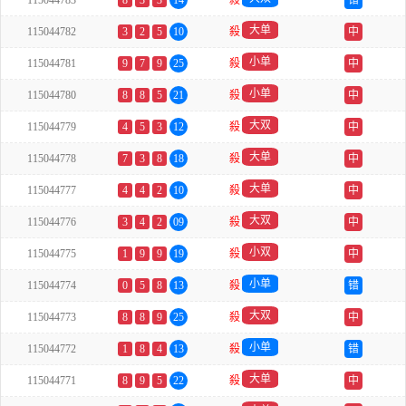
115044783
8
3
3
14
殺
错
大单
115044782
3
2
5
10
殺
中
小单
115044781
9
7
9
25
殺
中
小单
115044780
8
8
5
21
殺
中
大双
115044779
4
5
3
12
殺
中
大单
115044778
7
3
8
18
殺
中
大单
115044777
4
4
2
10
殺
中
大双
115044776
3
4
2
09
殺
中
小双
115044775
1
9
9
19
殺
中
小单
115044774
0
5
8
13
殺
错
大双
115044773
8
8
9
25
殺
中
小单
115044772
1
8
4
13
殺
错
大单
115044771
8
9
5
22
殺
中