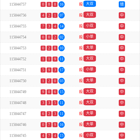
大双
115044757
0
8
8
16
殺
错
大双
115044756
4
2
1
07
殺
中
小双
115044755
7
3
4
14
殺
中
小单
115044754
0
0
2
02
殺
中
大单
115044753
0
2
8
10
殺
中
大双
115044752
1
1
9
11
殺
中
小单
115044751
5
9
3
17
殺
中
大单
115044750
1
2
0
03
殺
中
大双
115044749
9
0
6
15
殺
中
大双
115044748
3
3
5
11
殺
中
大单
115044747
6
2
3
11
殺
中
大单
115044746
0
7
9
16
殺
中
小双
115044745
4
7
4
15
殺
中