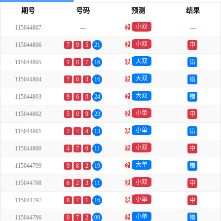
期号
号码
预测
结果
小双
115044807
---
殺
---
小双
115044806
7
9
5
21
殺
中
大双
115044805
1
8
7
16
殺
错
大双
115044804
7
6
3
16
殺
错
大双
115044803
9
6
9
24
殺
错
小单
115044802
5
9
9
23
殺
中
小单
115044801
2
7
4
13
殺
错
小双
115044800
4
7
0
11
殺
中
大单
115044799
9
8
2
19
殺
错
小双
115044798
6
2
3
11
殺
中
小单
115044797
8
7
1
16
殺
中
小单
115044796
0
7
2
09
殺
错