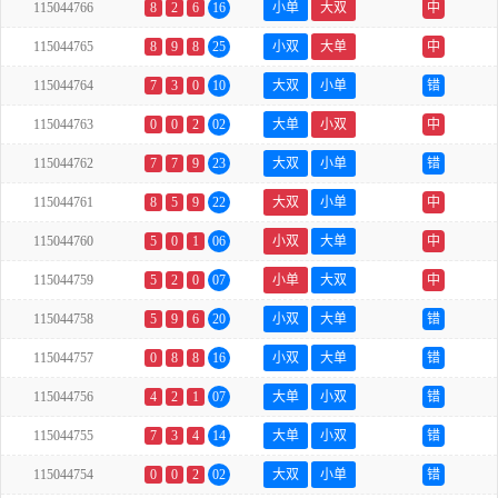
115044766
8
2
6
16
小单
大双
中
115044765
8
9
8
25
小双
大单
中
115044764
7
3
0
10
大双
小单
错
115044763
0
0
2
02
大单
小双
中
115044762
7
7
9
23
大双
小单
错
115044761
8
5
9
22
大双
小单
中
115044760
5
0
1
06
小双
大单
中
115044759
5
2
0
07
小单
大双
中
115044758
5
9
6
20
小双
大单
错
115044757
0
8
8
16
小双
大单
错
115044756
4
2
1
07
大单
小双
错
115044755
7
3
4
14
大单
小双
错
115044754
0
0
2
02
大双
小单
错