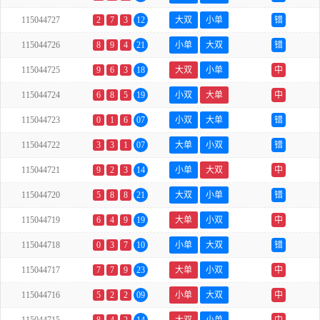
115044727
2
7
3
12
大双
小单
错
115044726
8
9
4
21
小单
大双
错
115044725
9
6
3
18
大双
小单
中
115044724
6
8
5
19
小双
大单
中
115044723
0
1
6
07
小双
大单
错
115044722
3
3
1
07
大单
小双
错
115044721
9
2
3
14
小单
大双
中
115044720
5
8
8
21
大双
小单
错
115044719
6
4
9
19
大单
小双
中
115044718
0
3
7
10
小单
大双
错
115044717
7
7
9
23
大单
小双
中
115044716
5
2
2
09
小单
大双
中