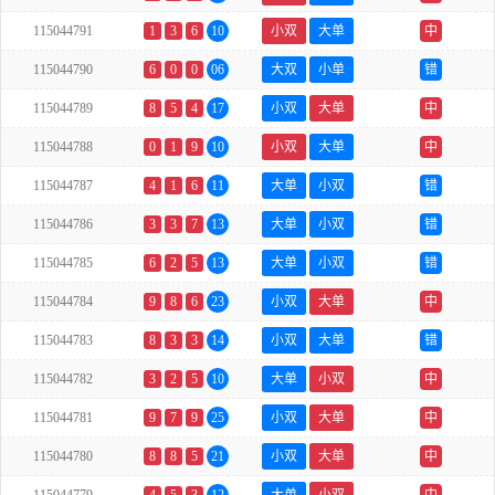
115044791
1
3
6
10
小双
大单
中
115044790
6
0
0
06
大双
小单
错
115044789
8
5
4
17
小双
大单
中
115044788
0
1
9
10
小双
大单
中
115044787
4
1
6
11
大单
小双
错
115044786
3
3
7
13
大单
小双
错
115044785
6
2
5
13
大单
小双
错
115044784
9
8
6
23
小双
大单
中
115044783
8
3
3
14
小双
大单
错
115044782
3
2
5
10
大单
小双
中
115044781
9
7
9
25
小双
大单
中
115044780
8
8
5
21
小双
大单
中