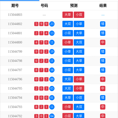
期号
号码
预测
结果
115044803
---
大单
小双
---
115044802
5
9
9
23
大双
小单
错
115044801
2
7
4
13
小双
大单
错
115044800
4
7
0
11
小单
大双
中
115044799
9
8
2
19
小单
大双
错
115044798
6
2
3
11
小双
大单
错
115044797
8
7
1
16
小双
大单
错
115044796
0
7
2
09
大双
小单
中
115044795
2
0
3
05
大双
小单
中
115044794
1
0
0
01
大单
小双
错
115044793
8
2
1
11
小单
大双
中
115044792
3
0
1
04
小双
大单
中