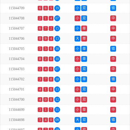
115044709
6
8
5
19
小
双
错
115044708
2
1
4
07
小
双
中
115044707
6
7
2
15
小
单
中
115044706
0
9
4
13
大
单
中
115044705
5
5
8
18
小
单
错
115044704
8
2
0
10
小
单
中
115044703
2
4
1
07
小
双
中
115044702
3
7
8
18
小
单
错
115044701
4
1
8
13
小
双
中
115044700
4
0
8
12
小
双
中
115044699
3
1
7
11
小
单
中
115044698
5
4
0
09
大
双
错