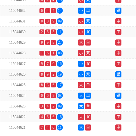
115044633
8
1
4
13
小
双
中
115044632
6
4
4
14
小
单
错
115044631
0
0
9
09
小
双
中
115044630
2
6
3
11
小
双
中
115044629
9
9
9
27
大
单
中
115044628
1
6
1
08
小
双
中
115044627
9
7
0
16
小
双
中
115044626
8
9
2
19
小
双
错
115044625
8
3
6
17
大
单
中
115044624
0
6
2
08
大
单
错
115044623
3
4
2
09
大
单
中
115044622
4
6
6
16
大
双
中
115044621
7
4
0
11
大
单
中