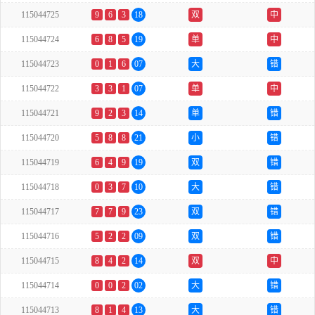
115044725
9
6
3
18
双
中
115044724
6
8
5
19
单
中
115044723
0
1
6
07
大
错
115044722
3
3
1
07
单
中
115044721
9
2
3
14
单
错
115044720
5
8
8
21
小
错
115044719
6
4
9
19
双
错
115044718
0
3
7
10
大
错
115044717
7
7
9
23
双
错
115044716
5
2
2
09
双
错
115044715
8
4
2
14
双
中
115044714
0
0
2
02
大
错
115044713
8
1
4
13
大
错