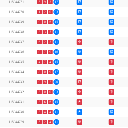
115044751
5
9
3
17
双
错
115044750
1
2
0
03
双
错
115044749
9
0
6
15
双
错
115044748
3
3
5
11
双
错
115044747
6
2
3
11
小
中
115044746
0
7
9
16
单
错
115044745
4
7
4
15
单
中
115044744
8
0
9
17
单
中
115044743
9
9
2
20
双
中
115044742
3
0
0
03
小
中
115044741
3
6
6
15
大
中
115044740
3
4
4
11
大
错
115044739
5
2
4
11
单
中