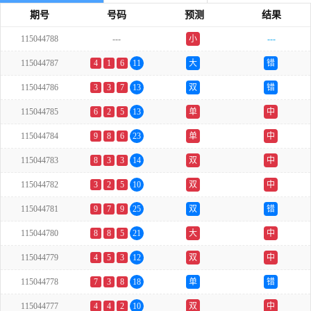
期号
号码
预测
结果
115044788
---
小
---
115044787
4
1
6
11
大
错
115044786
3
3
7
13
双
错
115044785
6
2
5
13
单
中
115044784
9
8
6
23
单
中
115044783
8
3
3
14
双
中
115044782
3
2
5
10
双
中
115044781
9
7
9
25
双
错
115044780
8
8
5
21
大
中
115044779
4
5
3
12
双
中
115044778
7
3
8
18
单
错
115044777
4
4
2
10
双
中