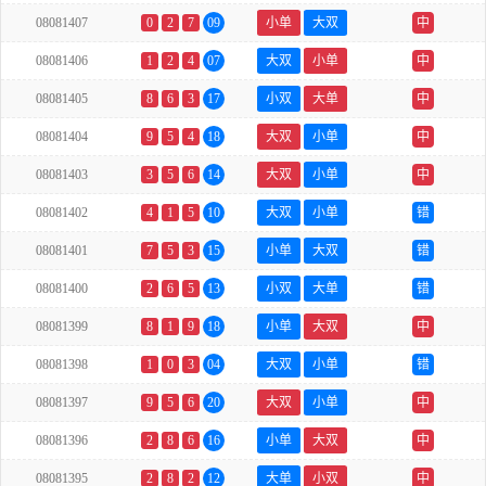
08081407
0
2
7
09
小单
大双
中
08081406
1
2
4
07
大双
小单
中
08081405
8
6
3
17
小双
大单
中
08081404
9
5
4
18
大双
小单
中
08081403
3
5
6
14
大双
小单
中
08081402
4
1
5
10
大双
小单
错
08081401
7
5
3
15
小单
大双
错
08081400
2
6
5
13
小双
大单
错
08081399
8
1
9
18
小单
大双
中
08081398
1
0
3
04
大双
小单
错
08081397
9
5
6
20
大双
小单
中
08081396
2
8
6
16
小单
大双
中
08081395
2
8
2
12
大单
小双
中