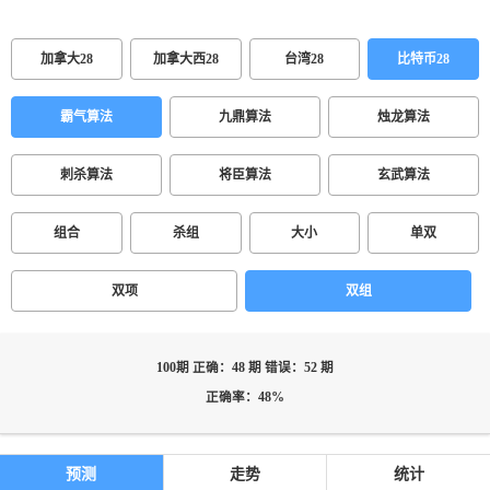
加拿大28
加拿大西28
台湾28
比特币28
霸气算法
九鼎算法
烛龙算法
刺杀算法
将臣算法
玄武算法
组合
杀组
大小
单双
双项
双组
100期 正确：48 期 错误：52 期
正确率：48%
预测
走势
统计