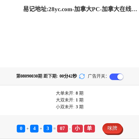
易记地址:28yc.com-加拿大PC-加拿大在线预测-加拿大PC走势-加拿大PC刮奖结果查询
第
08090030
期 距下期:
00
分
42
秒
广告开关：
大单
未开:
8
期
大双
未开:
1
期
小双
未开:
3
期
0
4
3
07
小
单
咪牌
+
+
=
-