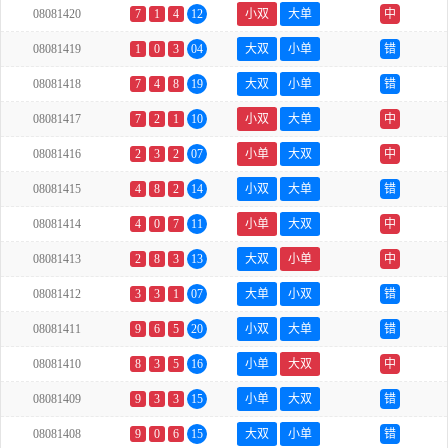
08081420
7
1
4
12
小双
大单
中
08081419
1
0
3
04
大双
小单
错
08081418
7
4
8
19
大双
小单
错
08081417
7
2
1
10
小双
大单
中
08081416
2
3
2
07
小单
大双
中
08081415
4
8
2
14
小双
大单
错
08081414
4
0
7
11
小单
大双
中
08081413
2
8
3
13
大双
小单
中
08081412
3
3
1
07
大单
小双
错
08081411
9
6
5
20
小双
大单
错
08081410
8
3
5
16
小单
大双
中
08081409
9
3
3
15
小单
大双
错
08081408
9
0
6
15
大双
小单
错