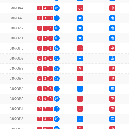
08070644
1
4
0
05
小
中
08070643
1
3
9
13
大
错
08070642
2
1
4
07
大
错
08070641
1
2
2
05
大
错
08070640
7
1
1
09
小
中
08070639
2
8
2
12
单
错
08070638
7
7
4
18
双
中
08070637
2
2
9
13
小
中
08070636
4
2
8
14
小
错
08070635
3
0
5
08
小
中
08070634
9
7
2
18
大
中
08070633
2
3
4
09
大
错