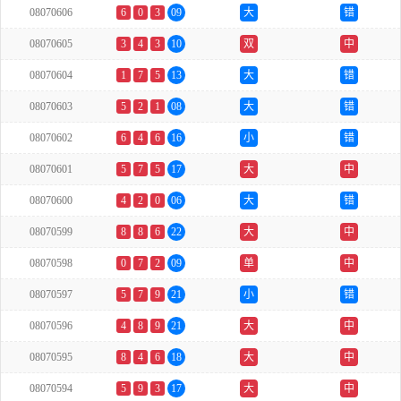
08070606
6
0
3
09
大
错
08070605
3
4
3
10
双
中
08070604
1
7
5
13
大
错
08070603
5
2
1
08
大
错
08070602
6
4
6
16
小
错
08070601
5
7
5
17
大
中
08070600
4
2
0
06
大
错
08070599
8
8
6
22
大
中
08070598
0
7
2
09
单
中
08070597
5
7
9
21
小
错
08070596
4
8
9
21
大
中
08070595
8
4
6
18
大
中
08070594
5
9
3
17
大
中