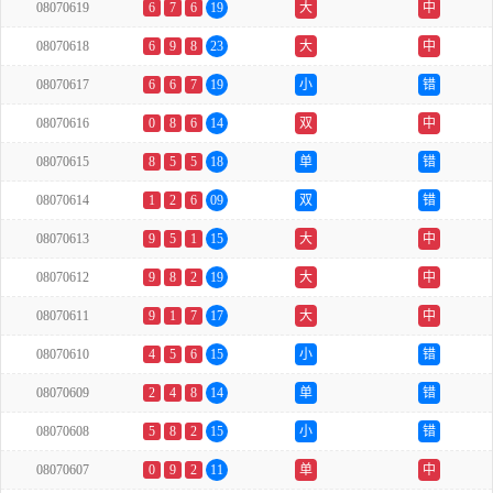
08070619
6
7
6
19
大
中
08070618
6
9
8
23
大
中
08070617
6
6
7
19
小
错
08070616
0
8
6
14
双
中
08070615
8
5
5
18
单
错
08070614
1
2
6
09
双
错
08070613
9
5
1
15
大
中
08070612
9
8
2
19
大
中
08070611
9
1
7
17
大
中
08070610
4
5
6
15
小
错
08070609
2
4
8
14
单
错
08070608
5
8
2
15
小
错
08070607
0
9
2
11
单
中