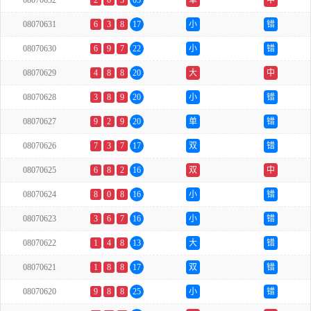
08070632
2
0
3
05
单
中
08070631
6
3
8
17
小
错
08070630
6
9
7
22
小
错
08070629
4
8
8
20
大
中
08070628
3
8
9
20
小
错
08070627
9
2
9
20
单
错
08070626
7
3
7
17
双
错
08070625
6
8
2
16
双
中
08070624
8
0
8
16
小
错
08070623
3
6
7
16
小
错
08070622
1
4
8
13
大
错
08070621
1
8
8
17
双
错
08070620
9
8
8
25
小
错