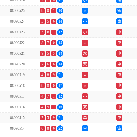
08090526
7
2
8
17
小
错
08090525
9
0
1
10
大
错
08090524
3
5
6
14
小
错
08090523
5
6
1
12
小
中
08090522
8
7
0
15
大
中
08090521
8
5
5
18
双
中
08090520
2
6
6
14
双
中
08090519
4
8
9
21
大
中
08090518
9
8
0
17
大
中
08090517
4
7
1
12
小
中
08090516
4
5
7
16
双
中
08090515
7
5
9
21
单
中
08090514
8
8
6
22
单
错