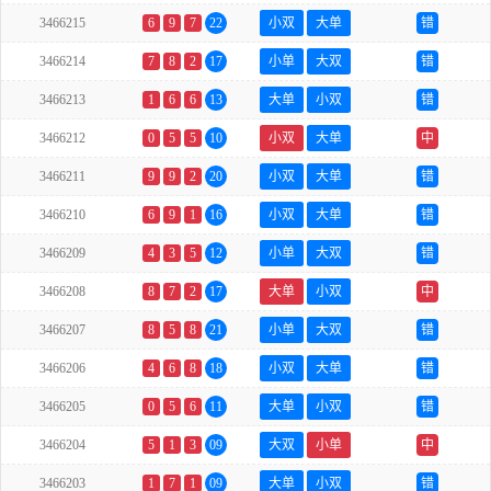
3466215
6
9
7
22
小双
大单
错
3466214
7
8
2
17
小单
大双
错
3466213
1
6
6
13
大单
小双
错
3466212
0
5
5
10
小双
大单
中
3466211
9
9
2
20
小双
大单
错
3466210
6
9
1
16
小双
大单
错
3466209
4
3
5
12
小单
大双
错
3466208
8
7
2
17
大单
小双
中
3466207
8
5
8
21
小单
大双
错
3466206
4
6
8
18
小双
大单
错
3466205
0
5
6
11
大单
小双
错
3466204
5
1
3
09
大双
小单
中
3466203
1
7
1
09
大单
小双
错