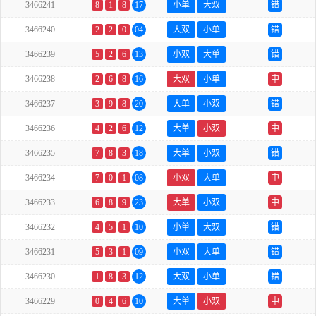
3466241
8
1
8
17
小单
大双
错
3466240
2
2
0
04
大双
小单
错
3466239
5
2
6
13
小双
大单
错
3466238
2
6
8
16
大双
小单
中
3466237
3
9
8
20
大单
小双
错
3466236
4
2
6
12
大单
小双
中
3466235
7
8
3
18
大单
小双
错
3466234
7
0
1
08
小双
大单
中
3466233
6
8
9
23
大单
小双
中
3466232
4
5
1
10
小单
大双
错
3466231
5
3
1
09
小双
大单
错
3466230
1
8
3
12
大双
小单
错
3466229
0
4
6
10
大单
小双
中