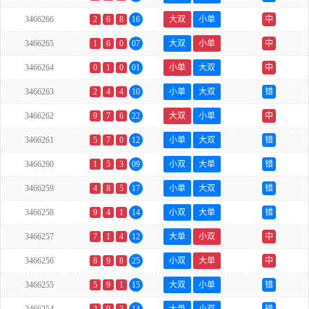
3466266
2
6
8
16
大双
小单
中
3466265
1
6
0
07
大双
小单
中
3466264
0
1
0
01
小单
大双
中
3466263
2
4
4
10
小单
大双
错
3466262
9
7
6
22
大双
小单
中
3466261
5
7
0
12
小单
大双
错
3466260
1
5
3
09
小双
大单
错
3466259
4
8
5
17
小单
大双
错
3466258
9
4
1
14
小双
大单
错
3466257
7
1
4
12
大单
小双
中
3466256
8
9
8
25
小双
大单
中
3466255
5
9
1
15
大双
小单
错