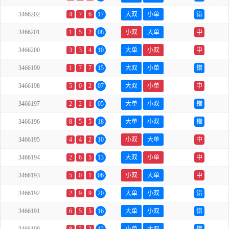
3466202
4
7
6
17
大双
小单
错
3466201
1
5
2
08
小双
大单
中
3466200
3
3
4
10
大单
小双
中
3466199
1
7
7
15
大双
小单
错
3466198
5
0
2
07
大双
小单
中
3466197
2
2
1
05
大单
小双
错
3466196
8
5
5
18
大单
小双
错
3466195
4
4
2
10
小双
大单
中
3466194
2
6
5
13
大双
小单
中
3466193
5
0
1
06
小双
大单
中
3466192
2
9
9
20
大单
小双
错
3466191
6
5
5
16
大单
小双
错