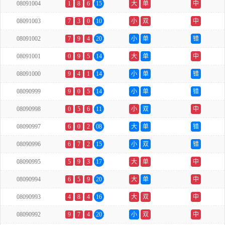
08091004
1
8
6
15
大
单
中
08091003
7
3
0
10
小
双
中
08091002
7
9
4
20
小
单
错
08091001
0
9
5
14
大
单
中
08091000
9
4
1
14
小
单
错
08090999
9
0
5
14
小
单
错
08090998
0
5
6
11
小
双
中
08090997
6
0
2
08
大
单
错
08090996
6
7
2
15
小
双
错
08090995
5
9
3
17
大
单
中
08090994
6
5
9
20
大
单
中
08090993
4
8
4
16
大
双
中
08090992
9
7
4
20
小
双
中