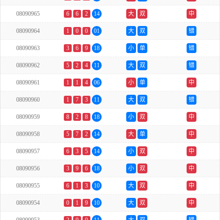
08090965
6
6
2
14
大
双
中
08090964
1
0
0
01
大
双
错
08090963
3
6
9
18
小
单
错
08090962
5
2
4
11
大
双
错
08090961
1
1
4
06
小
单
中
08090960
1
7
3
11
大
双
错
08090959
8
2
8
18
小
双
中
08090958
5
7
2
14
大
单
中
08090957
6
3
5
14
小
双
中
08090956
3
9
6
18
小
双
中
08090955
6
1
3
10
大
双
中
08090954
0
1
9
10
大
双
中