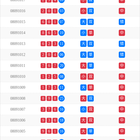
08091017
2
3
4
09
小
双
中
08091016
2
0
1
03
小
双
中
08091015
6
0
1
07
大
双
错
08091014
8
6
5
19
小
单
中
08091013
6
2
3
11
大
双
错
08091012
2
0
4
06
大
单
错
08091011
7
6
7
20
大
单
中
08091010
1
2
5
08
小
双
中
08091009
1
7
3
11
大
单
中
08091008
8
9
8
25
大
双
中
08091007
3
7
6
16
小
双
中
08091006
9
3
6
18
大
双
中
08091005
9
6
1
16
大
单
中