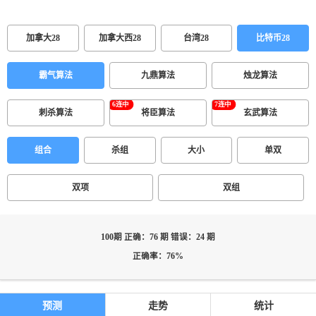
加拿大28
加拿大西28
台湾28
比特币28
霸气算法
九鼎算法
烛龙算法
刺杀算法
将臣算法
玄武算法
组合
杀组
大小
单双
双项
双组
100期 正确：76 期 错误：24 期
正确率：76%
预测
走势
统计