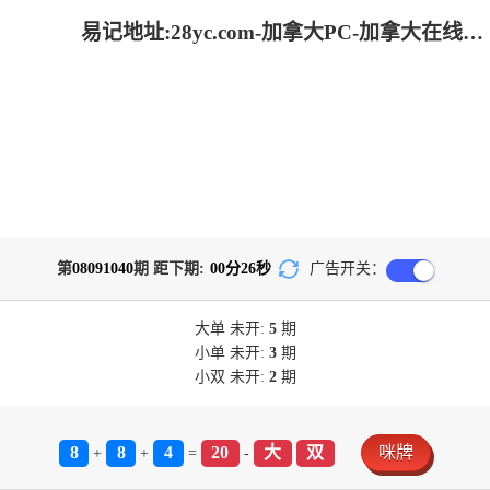
易记地址:28yc.com-加拿大PC-加拿大在线预测-加拿大PC走势-加拿大PC刮奖结果查询
第
08091040
期 距下期:
00
分
26
秒
广告开关：
大单
未开:
5
期
小单
未开:
3
期
小双
未开:
2
期
8
8
4
20
大
双
咪牌
+
+
=
-