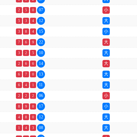
07
小
2
5
0
12
大
5
3
4
15
小
3
8
4
22
大
7
6
9
10
大
3
2
5
14
大
2
6
6
13
大
6
7
0
11
大
6
4
1
06
小
2
2
2
17
小
8
9
0
12
大
4
8
0
08
大
1
4
3