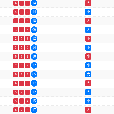
14
大
6
0
8
14
小
5
0
9
18
大
7
3
8
09
大
3
0
6
12
小
2
7
3
14
小
3
5
6
10
小
8
1
1
22
小
7
6
9
05
大
0
1
4
17
大
6
9
2
12
大
5
7
0
15
小
5
6
4
17
大
8
7
2