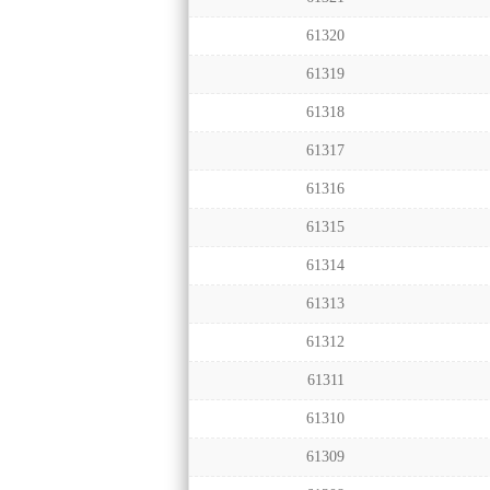
61320
61319
61318
61317
61316
61315
61314
61313
61312
61311
61310
61309