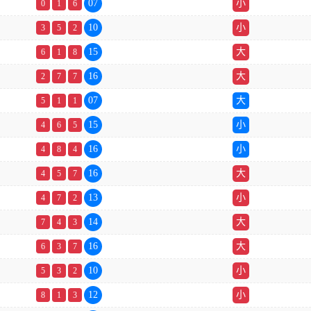
07
小
0
1
6
10
小
3
5
2
15
大
6
1
8
16
大
2
7
7
07
大
5
1
1
15
小
4
6
5
16
小
4
8
4
16
大
4
5
7
13
小
4
7
2
14
大
7
4
3
16
大
6
3
7
10
小
5
3
2
12
小
8
1
3