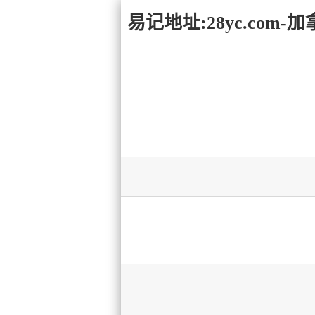
易记地址:28yc.co