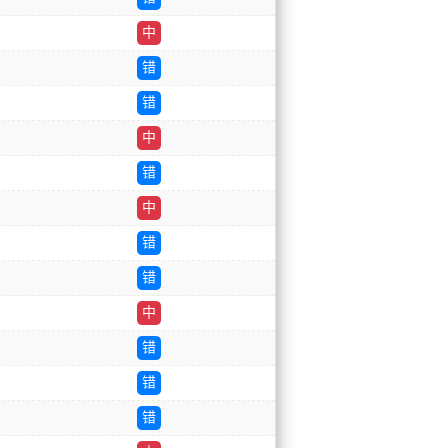
中
错
错
中
错
中
错
错
中
错
错
错